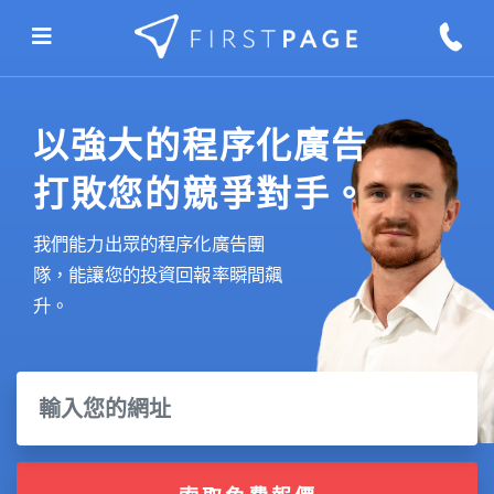
Skip to content
以強大的程序化廣告
打敗您的競爭對手。
我們能力出眾的程序化廣告團
隊，能讓您的投資回報率瞬間飆
升。