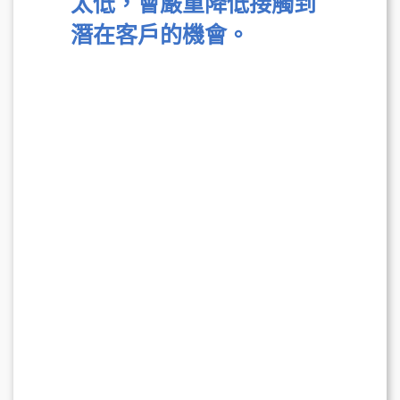
太
低
，會嚴重降低接觸到
潛在客戶的機會。