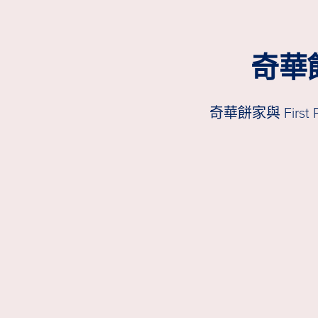
奇華
奇華餅家與 Fir