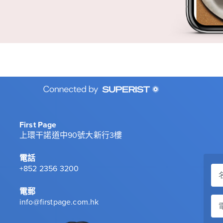
First Page
上環干諾道中90號大新行3樓
電話
+852 2356 3200
電郵
info@firstpage.com.hk