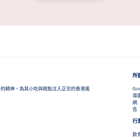
所
新的精神，為其小吃與糕點注入正宗的香港風
Go
尋廣
網（
告
行
飲