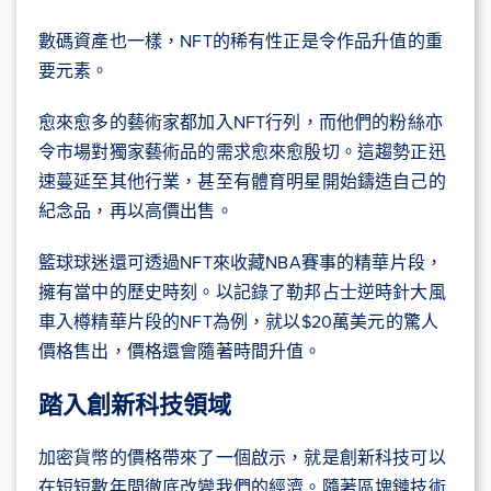
數碼資產也一樣，NFT的稀有性正是令作品升值的重
要元素。
愈來愈多的藝術家都加入NFT行列，而他們的粉絲亦
令市場對獨家藝術品的需求愈來愈殷切。這趨勢正迅
速蔓延至其他行業，甚至有體育明星開始鑄造自己的
紀念品，再以高價出售。
籃球球迷還可透過NFT來收藏NBA賽事的精華片段，
擁有當中的歷史時刻。以記錄了勒邦占士逆時針大風
車入樽精華片段的NFT為例，就以$20萬美元的驚人
價格售出，價格還會隨著時間升值。
踏入創新科技領域
加密貨幣的價格帶來了一個啟示，就是創新科技可以
在短短數年間徹底改變我們的經濟。隨著區塊鏈技術