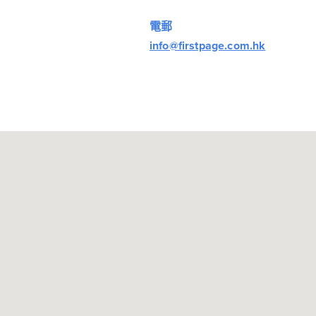
電郵
info@firstpage.com.hk