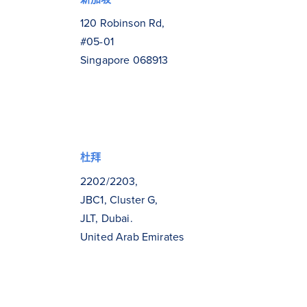
120 Robinson Rd,
#05-01
Singapore 068913
杜拜
2202/2203,
JBC1, Cluster G,
JLT, Dubai.
United Arab Emirates