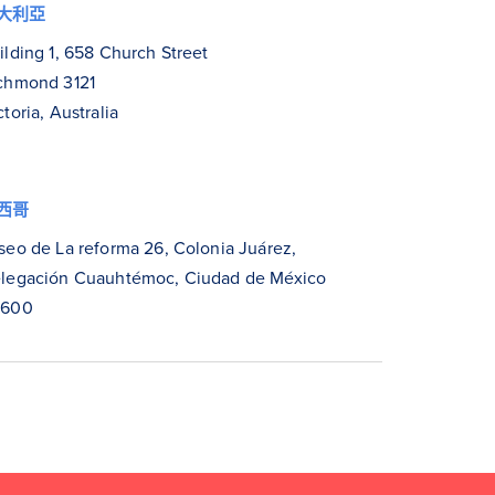
大利亞
ilding 1, 658 Church Street
chmond 3121
ctoria, Australia
西哥
seo de La reforma 26, Colonia Juárez,
legación Cuauhtémoc, Ciudad de México
6600