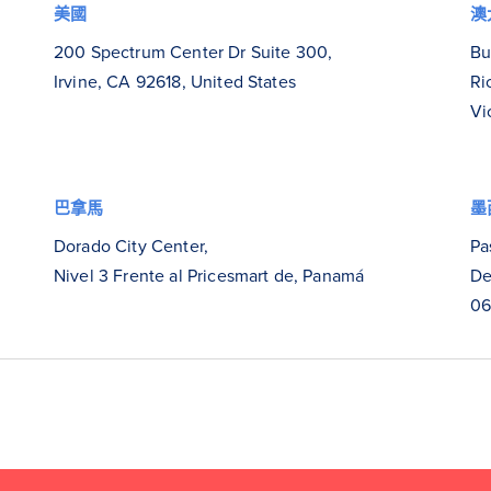
美國
澳
200 Spectrum Center Dr Suite 300,
Bu
Irvine, CA 92618, United States
Ri
Vi
巴拿馬
墨
Dorado City Center,
Pa
Nivel 3 Frente al Pricesmart de, Panamá
De
0