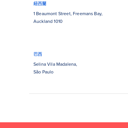
紐西蘭
1 Beaumont Street, Freemans Bay,
Auckland 1010
巴西
Selina Vila Madalena,
São Paulo