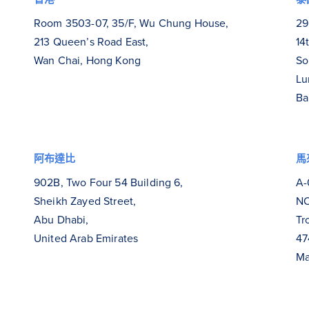
Room 3503-07, 35/F, Wu Chung House,
29
213 Queen’s Road East,
14
Wan Chai, Hong Kong
So
Lu
Ba
阿布達比
馬
902B, Two Four 54 Building 6,
A-
Sheikh Zayed Street,
NO
Abu Dhabi,
Tr
United Arab Emirates
47
Ma