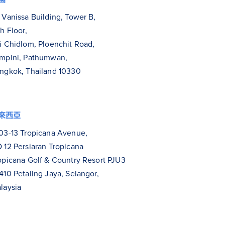
 Vanissa Building, Tower B,
th Floor,
i Chidlom, Ploenchit Road,
mpini, Pathumwan,
ngkok, Thailand 10330
來西亞
03-13 Tropicana Avenue,
 12 Persiaran Tropicana
opicana Golf & Country Resort PJU3
410 Petaling Jaya, Selangor,
laysia