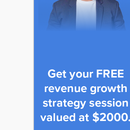
Get your FREE
revenue growth
strategy session
valued at $2000