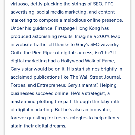
virtuoso, deftly plucking the strings of SEO, PPC
advertising, social media marketing, and content
marketing to compose a melodious online presence.
Under his guidance, Firstpage Hong Kong has
produced astonishing results. Imagine a 200% leap
in website traffic, all thanks to Gary's SEO wizardry.
Quite the Pied Piper of digital success, isn't he? If
digital marketing had a Hollywood Walk of Fame,
Gary's star would be on it. His start shines brightly in
acclaimed publications like The Wall Street Journal,
Forbes, and Entrepreneur. Gary's mantra? Helping
businesses succeed online. He's a strategist, a
mastermind plotting the path through the labyrinth
of digital marketing. But he's also an innovator,
forever questing for fresh strategies to help clients
attain their digital dreams.