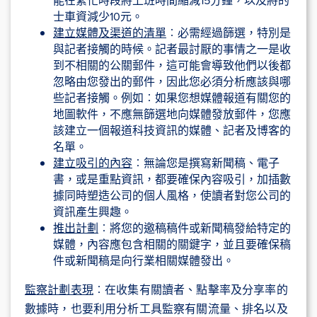
能在繁忙時段將上班時間縮減15分鐘，以及將的
士車資減少10元。
建立媒體及渠道的清單
︰必需經過篩選，特別是
與記者接觸的時候。記者最討厭的事情之一是收
到不相關的公關郵件，這可能會導致他們以後都
忽略由您發出的郵件，因此您必須分析應該與哪
些記者接觸。例如︰如果您想媒體報道有關您的
地圖軟件，不應無篩選地向媒體發放郵件，您應
該建立一個報道科技資訊的媒體、記者及博客的
名單。
建立吸引的內容
︰無論您是撰寫新聞稿、電子
書，或是重點資訊，都要確保內容吸引，加插數
據同時塑造公司的個人風格，使讀者對您公司的
資訊產生興趣。
推出計劃
︰將您的邀稿稿件或新聞稿發給特定的
媒體，內容應包含相關的關鍵字，並且要確保稿
件或新聞稿是向行業相關媒體發出。
監察計劃表現
︰在收集有關讀者、點擊率及分享率的
數據時，也要利用分析工具監察有關流量、排名以及