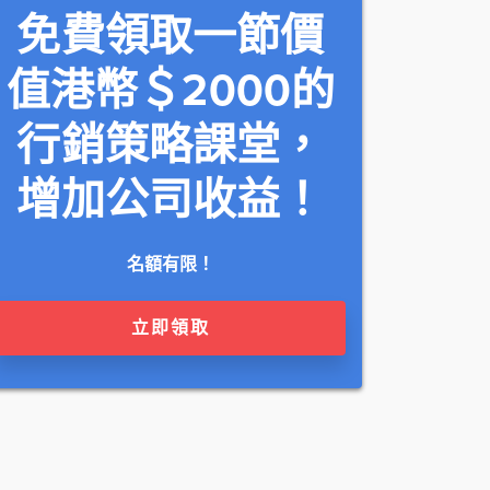
免費領取一節價
值港幣＄2000的
行銷策略課堂，
增加公司收益！
名額有限！
立即領取