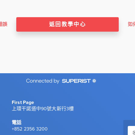
返回教學中心
錯誤
如
First Page
上環干諾道中90號大新行3樓
電話
+852 2356 3200