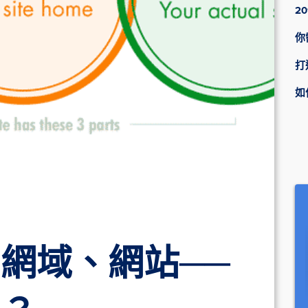
2
你
打
如
網域、網站──