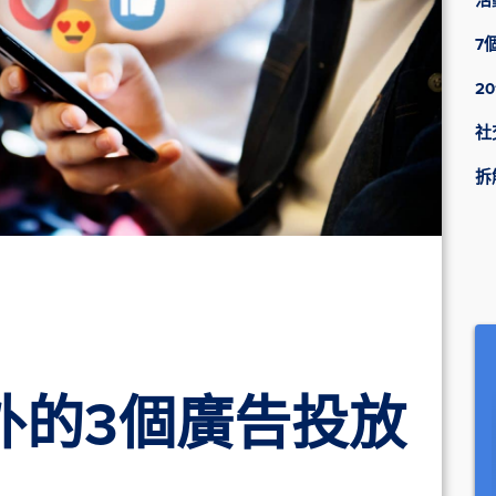
活
7
2
社
拆
k以外的3個廣告投放