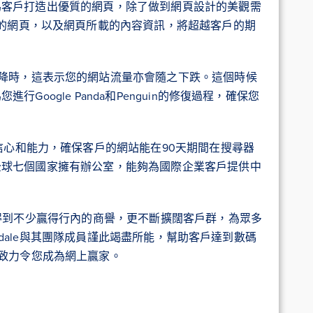
團隊能為客戶打造出優質的網頁，除了做到網頁設計的美觀需
造的網頁，以及網頁所載的內容資訊，將超越客戶的期
降時，這表示您的網站流量亦會隨之下跌。這個時候
您進行Google Panda和Penguin的修復過程，確保您
信心和能力，確保客戶的網站能在90天期間在搜尋器
ge在全球七個國家擁有辦公室，能夠為國際企業客戶提供中
短四年間得到不少贏得行內的商譽，更不斷擴闊客戶群，為眾多
l Teasdale與其團隊成員謹此竭盡所能，幫助客戶達到數碼
致力令您成為網上贏家。