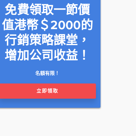
免費領取一節價
值港幣＄2000的
行銷策略課堂，
增加公司收益！
名額有限！
立即領取