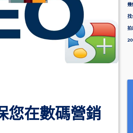
幾
找
拍
2
ge確保您在數碼營銷