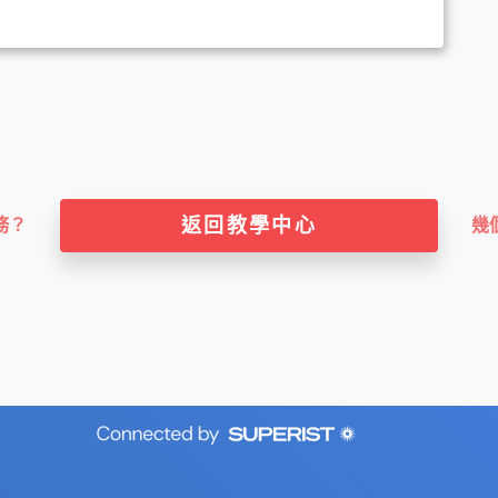
返回教學中心
務？
幾