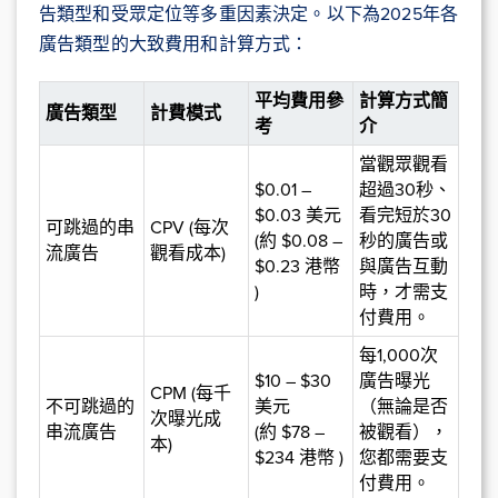
告類型和受眾定位等多重因素決定。以下為2025年各
廣告類型的大致費用和計算方式：
平均
費用
參
計算方式簡
廣告
類型
計費模式
考
介
當觀眾觀看
$0.01 –
超過30秒、
$0.03 美元
看完短於30
可跳過的串
CPV (每次
(約 $0.08 –
秒的廣告或
流廣告
觀看成本)
$0.23 港幣
與廣告互動
)
時，才需支
付費用。
每1,000次
$10 – $30
廣告曝光
CPM (每千
不可跳過的
美元
（無論是否
次曝光成
串流廣告
(約 $78 –
被觀看），
本)
$234 港幣 )
您都需要支
付費用。