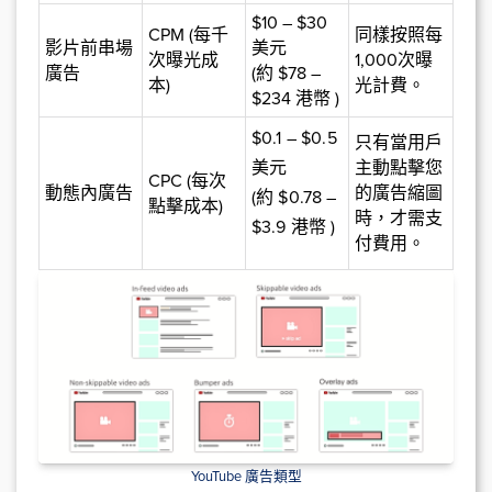
$10 – $30
CPM (每千
同樣按照每
影片前串場
美元
次曝光成
1,000次曝
廣告
(約 $78 –
本)
光計費。
$234 港幣 )
$0.1 – $0.5
只有當用戶
美元
主動點擊您
CPC (每次
動態內廣告
的廣告縮圖
(約 $0.78 –
點擊成本)
時，才需支
$3.9 港幣 )
付費用。
YouTube 廣告類型