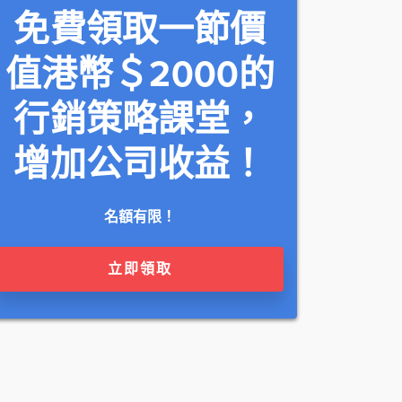
免費領取一節價
值港幣＄2000的
行銷策略課堂，
增加公司收益！
名額有限！
立即領取