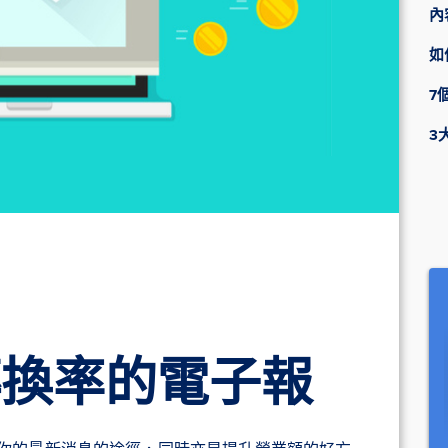
內
如
7
3
轉換率的電子報