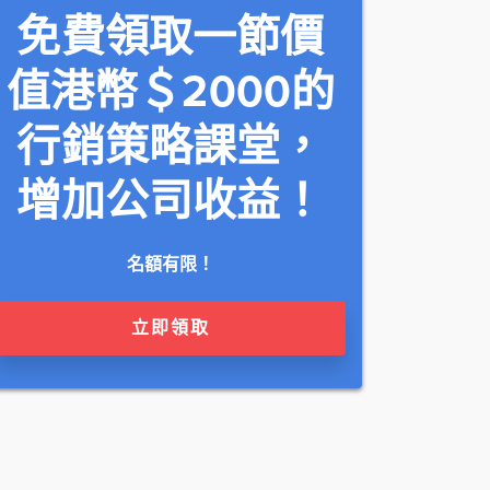
免費領取一節價
值港幣＄2000的
行銷策略課堂，
增加公司收益！
名額有限！
立即領取